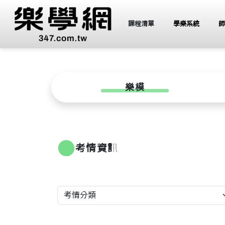
課程清單
學樂系統
師
樂模
●
考情資訊