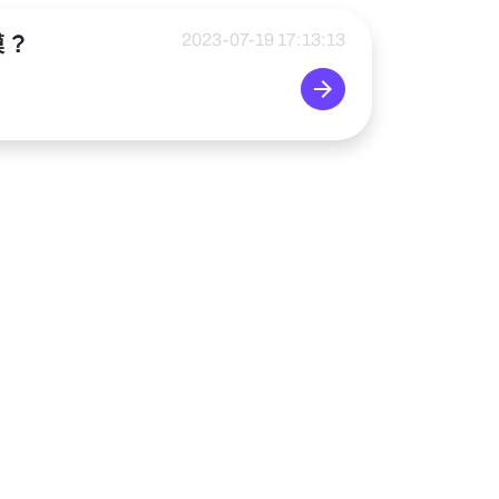
2023-07-19 17:13:13
模？
arrow_forward